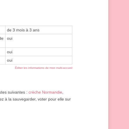
de 3 mois à 3 ans
de
oui
oui
oui
Éditer les informations de mon multi-accueil
istes suivantes :
crèche Normandie
,
z à la sauvegarder, voter pour elle sur