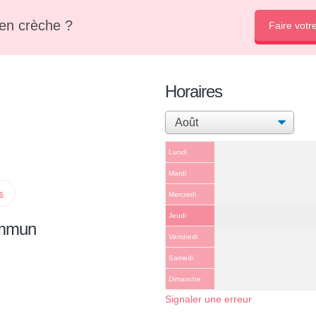
en crèche ?
Faire votr
Horaires
Lundi
Mardi
ps
Mercredi
Jeudi
ommun
Vendredi
Samedi
Dimanche
Signaler une erreur