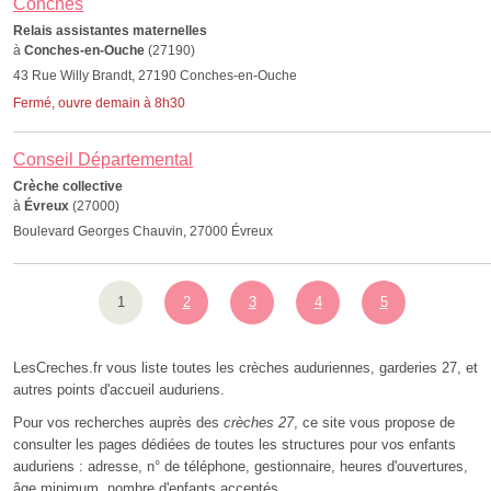
Conches
Relais assistantes maternelles
à
Conches-en-Ouche
(27190)
43 Rue Willy Brandt, 27190 Conches-en-Ouche
Fermé, ouvre demain à 8h30
Conseil Départemental
Crèche collective
à
Évreux
(27000)
Boulevard Georges Chauvin, 27000 Évreux
1
2
3
4
5
LesCreches.fr vous liste toutes les crèches auduriennes, garderies 27, et
autres points d'accueil auduriens.
Pour vos recherches auprès des
crèches 27
, ce site vous propose de
consulter les pages dédiées de toutes les structures pour vos enfants
auduriens : adresse, n° de téléphone, gestionnaire, heures d'ouvertures,
âge minimum, nombre d'enfants acceptés.