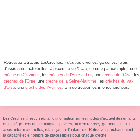
Retrouvez à travers LesCreches.fr d'autres crèches, garderies, relais
d'assistante maternelles, à proximité de
l'Eure
, comme par exemple : une
crèche du Calvados
, les
crèches de l'Eure-et-Loir
, une
crèche de l'Oise
, les
crèches de l'Orne
, une
crèche de la Seine-Maritime
, les
crèches du Val-
d'Oise
, une
crèche des Yvelines
, afin de trouver les info recherchées.
Les Crèches .fr est un portail d'information sur les modes d'accueil des enfants
en bas âge : crèches (publiques, privées, ou d'entreprise), garderies, relais
assistantes maternelles, relais, jardin d'enfant, etc. Retrouvez prochainement
la capacité et le nombre de places libres pour chaque crèche.