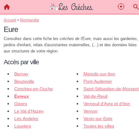
Accueil
>
Normandie
Eure
Consultez dans cette fiche les
crèches de l'Eure
, mais aussi les garderies,
jardins d'enfant, relais d'assistantes maternelles, (...) et des données liées
aux structures de votre région.
Accès par ville
Bernay
Mesnils-sur-Iton
Beuzeville
Pont-Audemer
Conches-en-Ouche
Saint-Sébastien-de-Morsent
Évreux
Val-de-Reuil
Gisors
Verneuil d'Avre et d'Iton
Le Val d'Hazey
Vernon
Les Andelys
Vexin-sur-Epte
Louviers
Toutes les villes