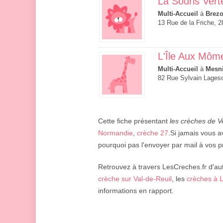
La Souris Vert
Multi-Accueil
à
Brezo
13 Rue de la Friche, 2
L'Île Aux Môme
Multi-Accueil
à
Mesni
82 Rue Sylvain Lagesc
Cette fiche présentant
les crèches de Ve
Normandie
,
crèche 27
.Si jamais vous a
pourquoi pas l'envoyer par mail à vos p
Retrouvez à travers LesCreches.fr d'aut
crèche sur Val-de-Reuil
, les
crèches à 
informations en rapport.