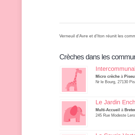
Verneuil d'Avre et d'Iton réunit les co
Crèches dans les commu
Intercommuna
Micro crèche
à
Piseu
Nr le Bourg, 27130 Pi
Le Jardin Enc
Multi-Accueil
à
Brete
245 Rue Modeste Leroy