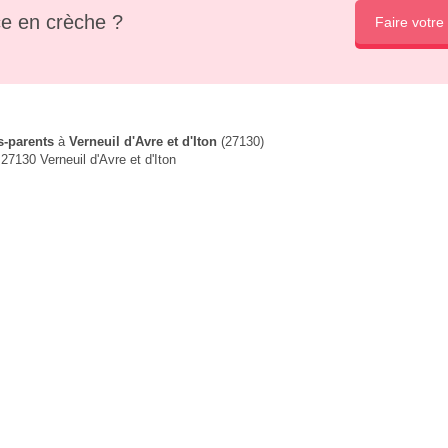
e en crèche ?
Faire votre
s-parents
à
Verneuil d'Avre et d'Iton
(27130)
27130 Verneuil d'Avre et d'Iton