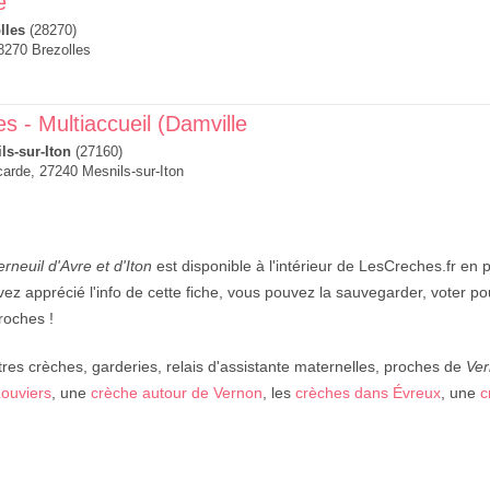
e
lles
(28270)
8270 Brezolles
s - Multiaccueil (Damville
ls-sur-Iton
(27160)
arde, 27240 Mesnils-sur-Iton
rneuil d'Avre et d'Iton
est disponible à l'intérieur de LesCreches.fr en p
vez apprécié l'info de cette fiche, vous pouvez la sauvegarder, voter p
roches !
res crèches, garderies, relais d'assistante maternelles, proches de
Ver
Louviers
, une
crèche autour de Vernon
, les
crèches dans Évreux
, une
c