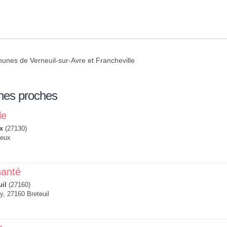
mmunes de Verneuil-sur-Avre et Francheville
nes proches
le
x
(27130)
seux
hanté
uil
(27160)
, 27160 Breteuil