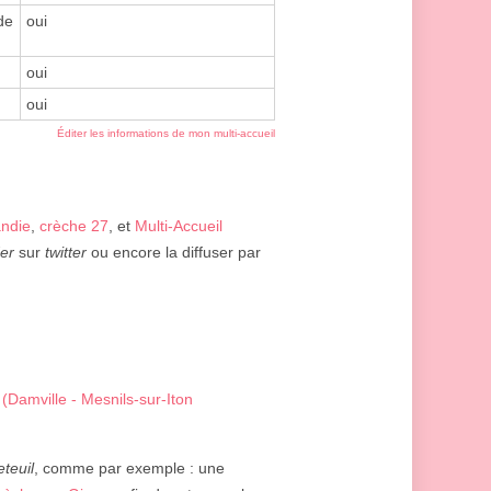
de
oui
oui
oui
Éditer les informations de mon multi-accueil
ndie
,
crèche 27
, et
Multi-Accueil
er
sur
twitter
ou encore la diffuser par
 (Damville - Mesnils-sur-Iton
eteuil
, comme par exemple : une