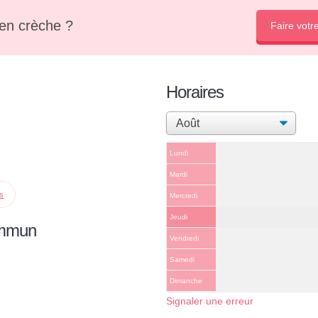
en crèche ?
Faire votr
Horaires
Lundi
Mardi
ps
Mercredi
Jeudi
ommun
Vendredi
Samedi
Dimanche
Signaler une erreur