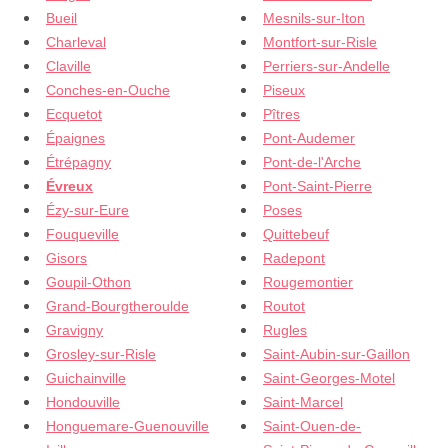
Bueil
Mesnils-sur-Iton
Charleval
Montfort-sur-Risle
Claville
Perriers-sur-Andelle
Conches-en-Ouche
Piseux
Ecquetot
Pîtres
Épaignes
Pont-Audemer
Étrépagny
Pont-de-l'Arche
Évreux
Pont-Saint-Pierre
Ézy-sur-Eure
Poses
Fouqueville
Quittebeuf
Gisors
Radepont
Goupil-Othon
Rougemontier
Grand-Bourgtheroulde
Routot
Gravigny
Rugles
Grosley-sur-Risle
Saint-Aubin-sur-Gaillon
Guichainville
Saint-Georges-Motel
Hondouville
Saint-Marcel
Honguemare-Guenouville
Saint-Ouen-de-