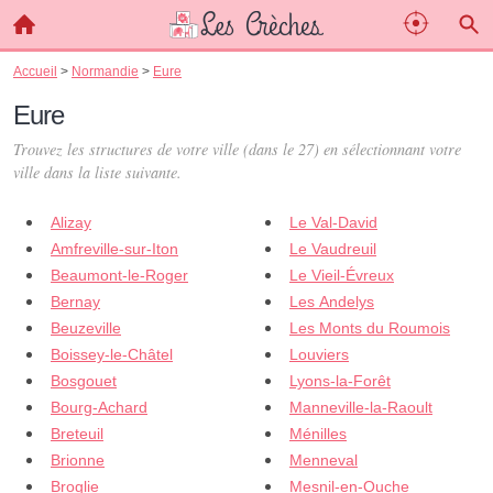
Accueil
>
Normandie
>
Eure
Eure
Trouvez les structures de votre ville (dans le 27) en sélectionnant votre
ville dans la liste suivante.
Alizay
Le Val-David
Amfreville-sur-Iton
Le Vaudreuil
Beaumont-le-Roger
Le Vieil-Évreux
Bernay
Les Andelys
Beuzeville
Les Monts du Roumois
Boissey-le-Châtel
Louviers
Bosgouet
Lyons-la-Forêt
Bourg-Achard
Manneville-la-Raoult
Breteuil
Ménilles
Brionne
Menneval
Broglie
Mesnil-en-Ouche