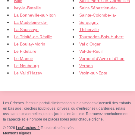
Iville
Saint-Pierre-de-Cormeilles
Thouberville
Ivry-la-Bataille
Saint-Sébastien-de-
La Bonneville-sur-Iton
Sainte-Colombe-la-
Morsent
La Madeleine-de-
Serquigny
Commanderie
La Saussaye
Thiberville
Nonancourt
La Trinité-de-Réville
Tournedos-Bois-Hubert
Le Boulay-Morin
Val d'Orger
Le Fidelaire
Val-de-Reuil
Le Manoir
Verneuil d'Avre et d'Iton
Le Neubourg
Vernon
Le Val d'Hazey
Vexin-sur-Epte
Les Crèches .fr est un portail d'information sur les modes d'accueil des enfants
en bas âge : crèches (publiques, privées, ou d'entreprise), garderies, relais
assistantes maternelles, relais, jardin d'enfant, etc. Retrouvez prochainement
la capacité et le nombre de places libres pour chaque crèche.
© 2026
LesCreches .fr
Tous droits réservés
Mentions légales