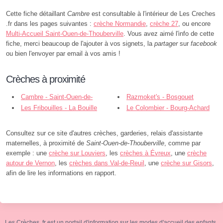
Cette fiche détaillant
Cambre
est consultable à l'intérieur de Les Creches
.fr dans les pages suivantes :
crèche Normandie
,
crèche 27
, ou encore
Multi-Accueil Saint-Ouen-de-Thouberville
. Vous avez aimé l'info de cette
fiche, merci beaucoup de l'ajouter à vos signets, la
partager
sur
facebook
ou bien l'envoyer par email à vos amis !
Crèches à proximité
Cambre - Saint-Ouen-de-
Razmoket's - Bosgouet
Thouberville
Les Fribouilles - La Bouille
Le Colombier - Bourg-Achard
Consultez sur ce site d'autres crèches, garderies, relais d'assistante
maternelles, à proximité de
Saint-Ouen-de-Thouberville
, comme par
exemple : une
crèche sur Louviers
, les
crèches à Évreux
, une
crèche
autour de Vernon
, les
crèches dans Val-de-Reuil
, une
crèche sur Gisors
,
afin de lire les informations en rapport.
Les Crèches .fr est un portail d'information sur les modes d'accueil des enfants