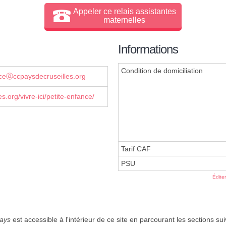
Appeler ce relais assistantes
maternelles
Informations
Condition de domiciliation
nceⓐccpaysdecruseilles.org
s.org/vivre-ici/petite-enfance/
Tarif CAF
PSU
Édite
ays
est accessible à l'intérieur de ce site en parcourant les sections su