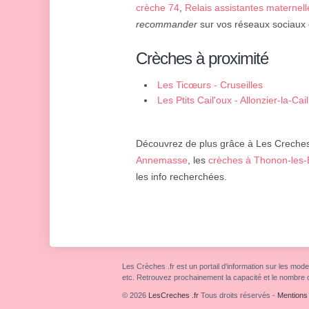
crèche 74
,
Relais assistantes maternell
recommander
sur vos réseaux sociaux o
Crèches à proximité
Les Ticœurs - Cruseilles
Les Ptits Cail'oux - Allonzier-la-Cail
Découvrez de plus grâce à Les Creches 
Annemasse
, les
crèches à Thonon-les-
les info recherchées.
Les Crèches .fr est un portail d'information sur les mode
etc. Retrouvez prochainement la capacité et le nombre 
© 2026
LesCreches .fr
Tous droits réservés
-
Mentions 