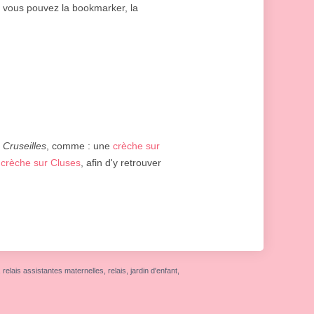
e, vous pouvez la bookmarker, la
e
Cruseilles
, comme : une
crèche sur
e
crèche sur Cluses
, afin d'y retrouver
elais assistantes maternelles, relais, jardin d'enfant,