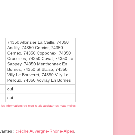
74350 Allonzier La Caille, 74350
Andilly, 74350 Cercier, 74350
Cernex, 74350 Copponex, 74350
Cruseilles, 74350 Cuvat, 74350 Le
Sappey, 74350 Menthonnex En
Bornes, 74350 St Blaise, 74350
Villy Le Bouveret, 74350 Villy Le
Pelloux, 74350 Vovray En Bornes
oui
oui
r les informations de mon relais assistantes maternelles
ivantes :
crèche Auvergne-Rhône-Alpes
,