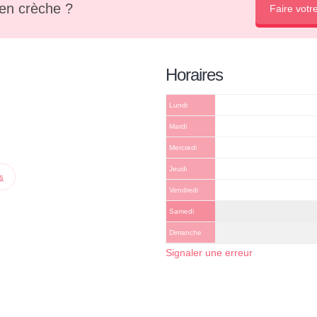
en crèche ?
Faire votr
Horaires
Lundi
Mardi
Mercredi
Jeudi
ps
Vendredi
Samedi
Dimanche
Signaler une erreur