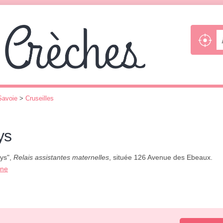
Savoie
>
Cruseilles
ys
ys",
Relais assistantes maternelles
, située 126 Avenue des Ebeaux.
one