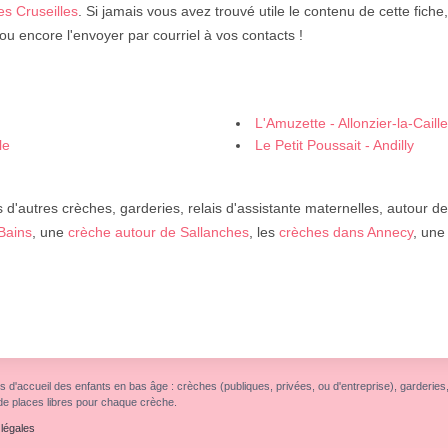
es Cruseilles
. Si jamais vous avez trouvé utile le contenu de cette fich
u encore l'envoyer par courriel à vos contacts !
L'Amuzette - Allonzier-la-Caille
le
Le Petit Poussait - Andilly
d'autres crèches, garderies, relais d'assistante maternelles, autour d
Bains
, une
crèche autour de Sallanches
, les
crèches dans Annecy
, un
s d'accueil des enfants en bas âge : crèches (publiques, privées, ou d'entreprise), garderies, r
de places libres pour chaque crèche.
légales