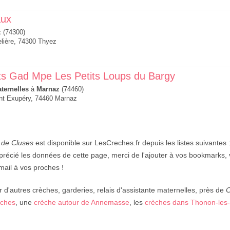
aux
z
(74300)
lière, 74300 Thyez
ts Gad Mpe Les Petits Loups du Bargy
ternelles
à
Marnaz
(74460)
int Exupéry, 74460 Marnaz
 de Cluses
est disponible sur LesCreches.fr depuis les listes suivantes 
récié les données de cette page, merci de l'ajouter à vos bookmarks, v
mail à vos proches !
 d'autres crèches, garderies, relais d'assistante maternelles, près de
C
nches
, une
crèche autour de Annemasse
, les
crèches dans Thonon-les