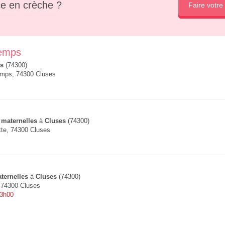
e en crèche ?
Faire votre
temps
s
(74300)
mps, 74300 Cluses
 maternelles
à
Cluses
(74300)
tte, 74300 Cluses
ternelles
à
Cluses
(74300)
 74300 Cluses
13h00