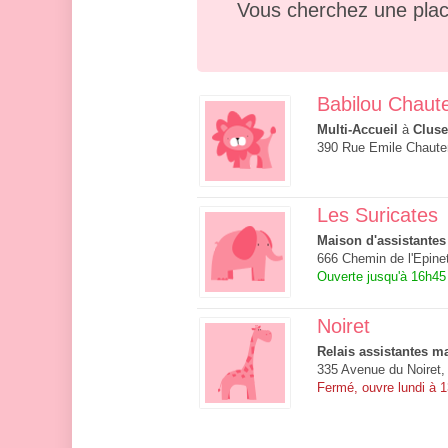
Vous cherchez une plac
Babilou Chau
Multi-Accueil
à
Cluse
390 Rue Emile Chaute
Les Suricates
Maison d'assistantes
666 Chemin de l'Epine
Ouverte jusqu'à 16h45
Noiret
Relais assistantes ma
335 Avenue du Noiret,
Fermé, ouvre lundi à 