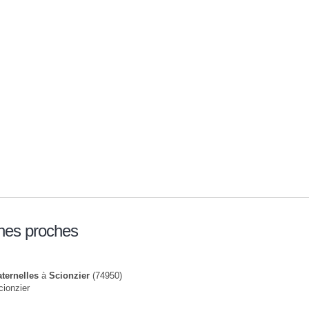
nes proches
ternelles
à
Scionzier
(74950)
cionzier