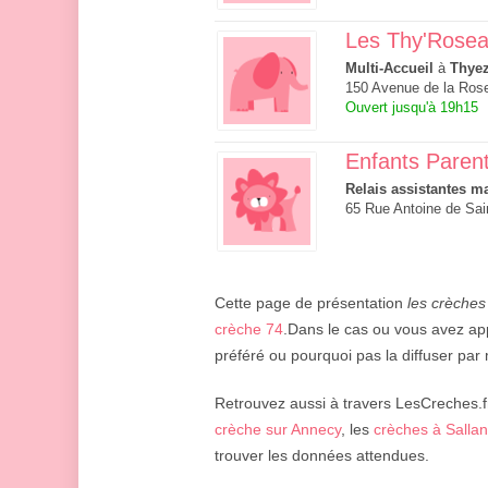
Les Thy'Rose
Multi-Accueil
à
Thye
150 Avenue de la Rose
Ouvert jusqu'à 19h15
Enfants Paren
Relais assistantes ma
65 Rue Antoine de Sa
Cette page de présentation
les crèches
crèche 74
.Dans le cas ou vous avez app
préféré ou pourquoi pas la diffuser par 
Retrouvez aussi à travers LesCreches.fr
crèche sur Annecy
, les
crèches à Salla
trouver les données attendues.