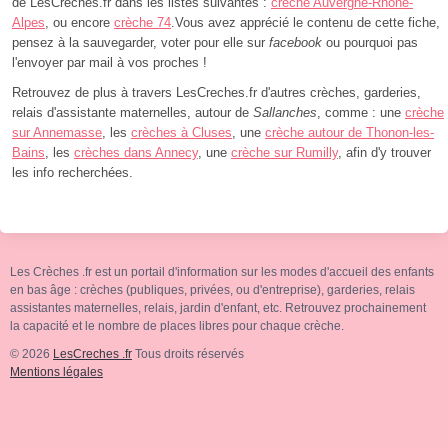
de LesCreches.fr dans les listes suivantes :
crèche Auvergne-Rhône-
Alpes
, ou encore
crèche 74
.Vous avez apprécié le contenu de cette fiche,
pensez à la sauvegarder, voter pour elle sur
facebook
ou pourquoi pas
l'envoyer par mail à vos proches !
Retrouvez de plus à travers LesCreches.fr d'autres crèches, garderies,
relais d'assistante maternelles, autour de
Sallanches
, comme : une
crèche
sur Annemasse
, les
crèches à Cluses
, une
crèche autour de Thonon-les-
Bains
, les
crèches dans Annecy
, une
crèche sur Rumilly
, afin d'y trouver
les info recherchées.
Les Crèches .fr est un portail d'information sur les modes d'accueil des enfants
en bas âge : crèches (publiques, privées, ou d'entreprise), garderies, relais
assistantes maternelles, relais, jardin d'enfant, etc. Retrouvez prochainement
la capacité et le nombre de places libres pour chaque crèche.
© 2026
LesCreches .fr
Tous droits réservés
Mentions légales