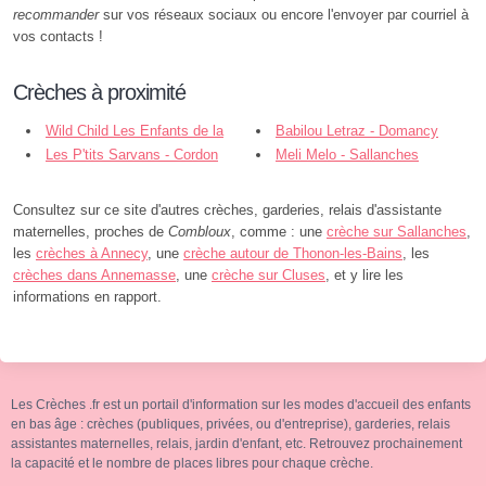
recommander
sur vos réseaux sociaux ou encore l'envoyer par courriel à
vos contacts !
Crèches à proximité
Wild Child Les Enfants de la
Babilou Letraz - Domancy
Forêt - Domancy
Les P'tits Sarvans - Cordon
Meli Melo - Sallanches
Consultez sur ce site d'autres crèches, garderies, relais d'assistante
maternelles, proches de
Combloux
, comme : une
crèche sur Sallanches
,
les
crèches à Annecy
, une
crèche autour de Thonon-les-Bains
, les
crèches dans Annemasse
, une
crèche sur Cluses
, et y lire les
informations en rapport.
Les Crèches .fr est un portail d'information sur les modes d'accueil des enfants
en bas âge : crèches (publiques, privées, ou d'entreprise), garderies, relais
assistantes maternelles, relais, jardin d'enfant, etc. Retrouvez prochainement
la capacité et le nombre de places libres pour chaque crèche.