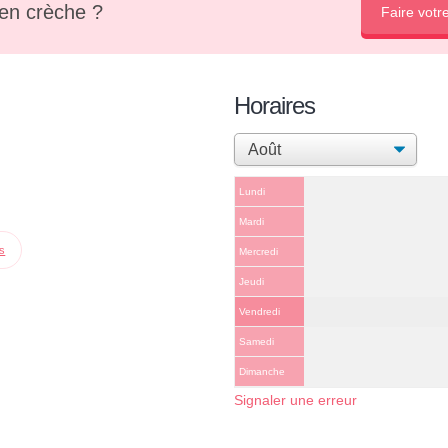
en crèche ?
Faire votr
Horaires
Lundi
Mardi
ps
Mercredi
Jeudi
Vendredi
Samedi
Dimanche
Signaler une erreur