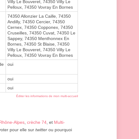
Villy Le Bouveret, 74350 Villy Le
Pelloux, 74350 Vovray En Bornes
74350 Allonzier La Caille, 74350
Andilly, 74350 Cercier, 74350
Cernex, 74350 Copponex, 74350
Cruseilles, 74350 Cuvat, 74350 Le
Sappey, 74350 Menthonnex En
Bornes, 74350 St Blaise, 74350
Villy Le Bouveret, 74350 Villy Le
Pelloux, 74350 Vovray En Bornes
de
oui
oui
oui
Éditer les informations de mon multi-accueil
Rhône-Alpes
,
crèche 74
, et
Multi-
voter pour elle sur
twitter
ou pourquoi