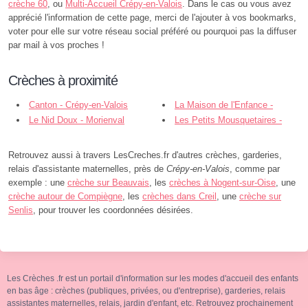
crèche 60
, ou
Multi-Accueil Crépy-en-Valois
. Dans le cas ou vous avez
apprécié l'information de cette page, merci de l'ajouter à vos bookmarks,
voter pour elle sur votre réseau social préféré ou pourquoi pas la diffuser
par mail à vos proches !
Crèches à proximité
Canton - Crépy-en-Valois
La Maison de l'Enfance -
Le Nid Doux - Morienval
Crépy-en-Valois
Les Petits Mousquetaires -
Villers-Cotterêts
Retrouvez aussi à travers LesCreches.fr d'autres crèches, garderies,
relais d'assistante maternelles, près de
Crépy-en-Valois
, comme par
exemple : une
crèche sur Beauvais
, les
crèches à Nogent-sur-Oise
, une
crèche autour de Compiègne
, les
crèches dans Creil
, une
crèche sur
Senlis
, pour trouver les coordonnées désirées.
Les Crèches .fr est un portail d'information sur les modes d'accueil des enfants
en bas âge : crèches (publiques, privées, ou d'entreprise), garderies, relais
assistantes maternelles, relais, jardin d'enfant, etc. Retrouvez prochainement