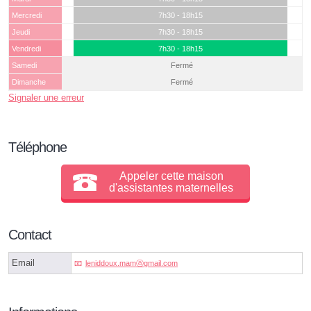
Mercredi
7h30 - 18h15
Jeudi
7h30 - 18h15
Vendredi
7h30 - 18h15
Samedi
Fermé
Dimanche
Fermé
Signaler une erreur
Téléphone
Appeler cette maison
d'assistantes maternelles
Contact
Email
leniddoux.mamⓐgmail.com