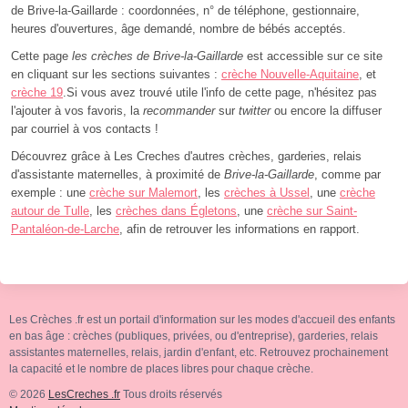
de Brive-la-Gaillarde : coordonnées, n° de téléphone, gestionnaire,
heures d'ouvertures, âge demandé, nombre de bébés acceptés.
Cette page
les crèches de Brive-la-Gaillarde
est accessible sur ce site
en cliquant sur les sections suivantes :
crèche Nouvelle-Aquitaine
, et
crèche 19
.Si vous avez trouvé utile l'info de cette page, n'hésitez pas
l'ajouter à vos favoris, la
recommander
sur
twitter
ou encore la diffuser
par courriel à vos contacts !
Découvrez grâce à Les Creches d'autres crèches, garderies, relais
d'assistante maternelles, à proximité de
Brive-la-Gaillarde
, comme par
exemple : une
crèche sur Malemort
, les
crèches à Ussel
, une
crèche
autour de Tulle
, les
crèches dans Égletons
, une
crèche sur Saint-
Pantaléon-de-Larche
, afin de retrouver les informations en rapport.
Les Crèches .fr est un portail d'information sur les modes d'accueil des enfants
en bas âge : crèches (publiques, privées, ou d'entreprise), garderies, relais
assistantes maternelles, relais, jardin d'enfant, etc. Retrouvez prochainement
la capacité et le nombre de places libres pour chaque crèche.
© 2026
LesCreches .fr
Tous droits réservés