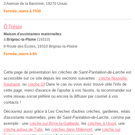
3 Avenue de la Baronnie, 19270 Ussac
Fermée, ouvre à 7h30
Ô Trésor
Maison d'assistantes maternelles
à
Brignac-la-Plaine
(19310)
9 Route des Écoles, 19310 Brignac-la-Plaine
Fermée, ouvre à 6h
Cette page de présentation
les crèches de Saint-Pantaléon-de-Larche
est
accessible sur ce site depuis les sections suivantes :
crèche Nouvelle-
Aquitaine
, ou
crèche 19
.Dans le cas ou vous avez trouvé utile l'info de
cette page, merci d'avance de l'ajouter à vos favoris, la
recommander
sur
votre réseau social préféré ou encore la diffuser par courriel à vos
contacts !
Découvrez aussi grâce à Les Creches d'autres crèches, garderies, relais
d'assistante maternelles, près de
Saint-Pantaléon-de-Larche
, comme par
exemple : une
crèche sur Brive-la-Gaillarde
, les
crèches à Ussel
, une
crèche autour de Tulle
, les
crèches dans Malemort
, une
crèche sur