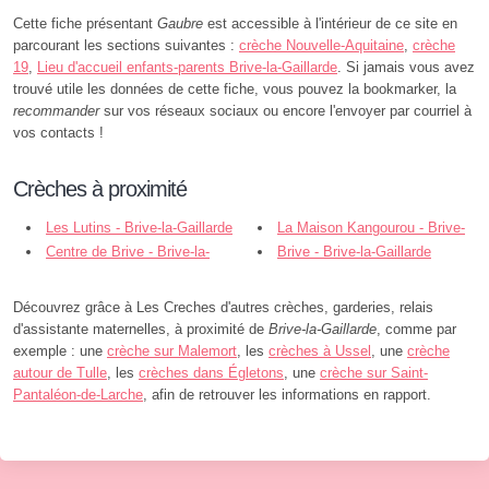
Cette fiche présentant
Gaubre
est accessible à l'intérieur de ce site en
parcourant les sections suivantes :
crèche Nouvelle-Aquitaine
,
crèche
19
,
Lieu d'accueil enfants-parents Brive-la-Gaillarde
. Si jamais vous avez
trouvé utile les données de cette fiche, vous pouvez la bookmarker, la
recommander
sur vos réseaux sociaux ou encore l'envoyer par courriel à
vos contacts !
Crèches à proximité
Les Lutins - Brive-la-Gaillarde
La Maison Kangourou - Brive-
Centre de Brive - Brive-la-
la-Gaillarde
Brive - Brive-la-Gaillarde
Gaillarde
Découvrez grâce à Les Creches d'autres crèches, garderies, relais
d'assistante maternelles, à proximité de
Brive-la-Gaillarde
, comme par
exemple : une
crèche sur Malemort
, les
crèches à Ussel
, une
crèche
autour de Tulle
, les
crèches dans Égletons
, une
crèche sur Saint-
Pantaléon-de-Larche
, afin de retrouver les informations en rapport.