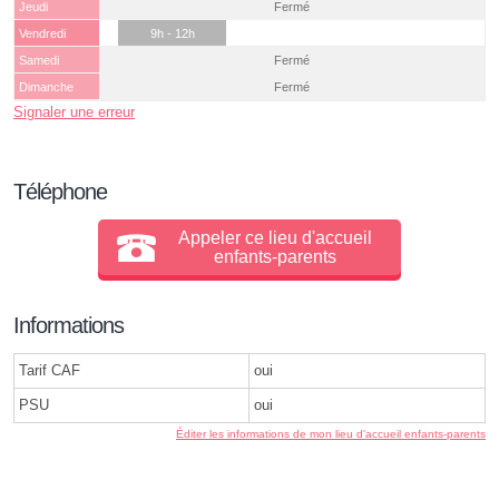
Jeudi
Fermé
Vendredi
9h - 12h
Samedi
Fermé
Dimanche
Fermé
Signaler une erreur
Téléphone
Appeler ce lieu d'accueil
enfants-parents
Informations
Tarif CAF
oui
PSU
oui
Éditer les informations de mon lieu d'accueil enfants-parents