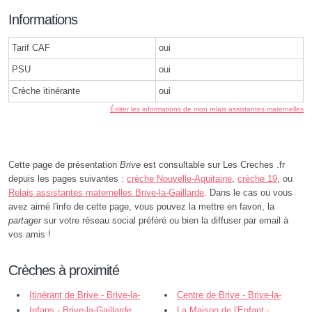
Informations
Tarif CAF
oui
PSU
oui
Crèche itinérante
oui
Éditer les informations de mon relais assistantes maternelles
Cette page de présentation
Brive
est consultable sur Les Creches .fr
depuis les pages suivantes :
crèche Nouvelle-Aquitaine
,
crèche 19
, ou
Relais assistantes maternelles Brive-la-Gaillarde
. Dans le cas ou vous
avez aimé l'info de cette page, vous pouvez la mettre en favori, la
partager
sur votre réseau social préféré ou bien la diffuser par email à
vos amis !
Crèches à proximité
Itinérant de Brive - Brive-la-
Centre de Brive - Brive-la-
Gaillarde
Infans - Brive-la-Gaillarde
Gaillarde
La Maison de l'Enfant -