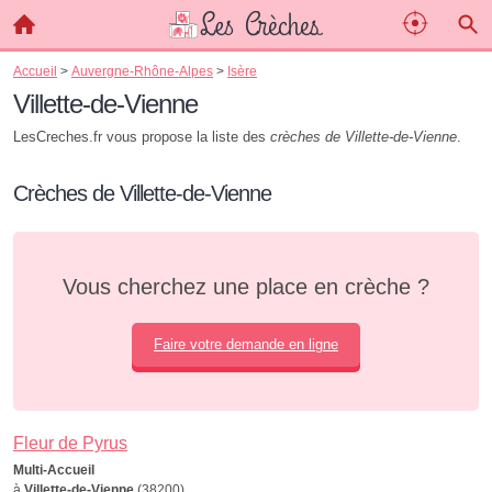
Accueil
>
Auvergne-Rhône-Alpes
>
Isère
Villette-de-Vienne
LesCreches.fr vous propose la liste des
crèches de Villette-de-Vienne
.
Crèches de Villette-de-Vienne
Vous cherchez une place en crèche ?
Faire votre demande en ligne
Fleur de Pyrus
Multi-Accueil
à
Villette-de-Vienne
(38200)