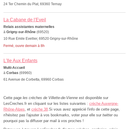
24 Ter Chemin du Plat, 69360 Ternay
La Cabane de l'Eveil
Relais assistantes maternelles
à
Grigny-sur-Rhône
(69520)
10 Rue Emile Evellier, 69520 Grigny-sur-Rhône
Fermé, ouvre demain à 8h
L'Ile Aux Enfants
Multi-Accueil
à
Corbas
(69960)
61 Avenue de Corbetta, 69960 Corbas
Cette page
les crèches de Villette-de-Vienne
est disponible sur
LesCreches.fr en cliquant sur les listes suivantes :
crèche Auvergne-
Rhône-Alpes
, et
crèche 38
.Si vous avez apprécié l'info de cette page,
n'hésitez pas l'ajouter à vos bookmarks, voter pour elle sur
twitter
ou
pourquoi pas la diffuser par mail à vos proches !