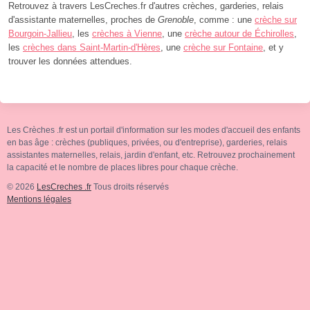
Retrouvez à travers LesCreches.fr d'autres crèches, garderies, relais
d'assistante maternelles, proches de
Grenoble
, comme : une
crèche sur
Bourgoin-Jallieu
, les
crèches à Vienne
, une
crèche autour de Échirolles
,
les
crèches dans Saint-Martin-d'Hères
, une
crèche sur Fontaine
, et y
trouver les données attendues.
Les Crèches .fr est un portail d'information sur les modes d'accueil des enfants
en bas âge : crèches (publiques, privées, ou d'entreprise), garderies, relais
assistantes maternelles, relais, jardin d'enfant, etc. Retrouvez prochainement
la capacité et le nombre de places libres pour chaque crèche.
© 2026
LesCreches .fr
Tous droits réservés
Mentions légales