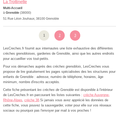
La Trottinette
Multi-Accueil
à
Grenoble
(38000)
51 Rue Léon Jouhaux, 38100 Grenoble
1
2
3
LesCreches.fr fournit aux internautes une liste exhaustive des différentes
crèches grenobloises, garderies de Grenoble, ainsi que les autres endroits
pour accueillier vos tout-petits.
Pour vos démarches auprès des
crèches grenoblois
, LesCreches vous
propose de lire gratuitement les pages spécialisées des les structures pour
enfants de Grenoble : adresse, numéro de téléphone, horaires, âge
minimum, nombre d'inscrits acceptés.
Cette fiche présentant
les crèches de Grenoble
est disponible à l'intérieur
de LesCreches.fr en parcourant les listes suivantes :
crèche Auvergne-
Rhône-Alpes
,
crèche 38
.Si jamais vous avez apprécié les données de
cette fiche, vous pouvez la sauvegarder, voter pour elle sur vos réseaux
sociaux ou pourquoi pas l'envoyer par mail à vos proches !