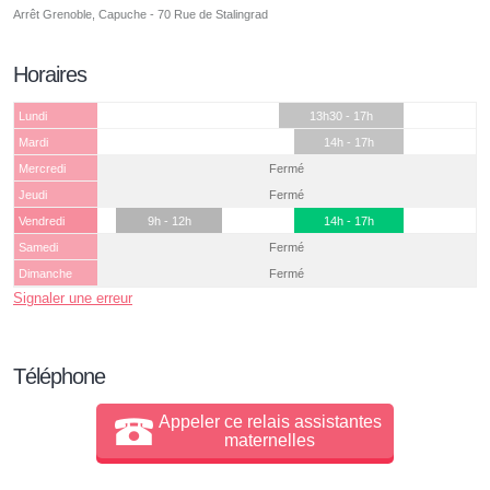
Arrêt Grenoble, Capuche - 70 Rue de Stalingrad
Horaires
Lundi
13h30 - 17h
Mardi
14h - 17h
Mercredi
Fermé
Jeudi
Fermé
Vendredi
9h - 12h
14h - 17h
Samedi
Fermé
Dimanche
Fermé
Signaler une erreur
Téléphone
Appeler ce relais assistantes
maternelles