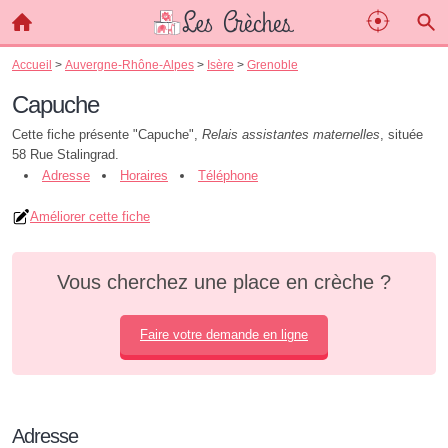
Accueil
>
Auvergne-Rhône-Alpes
>
Isère
>
Grenoble
Capuche
Cette fiche présente "Capuche",
Relais assistantes maternelles
, située
58 Rue Stalingrad.
Adresse
Horaires
Téléphone
Améliorer cette fiche
Vous cherchez une place en crèche ?
Faire votre demande en ligne
Adresse