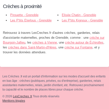
Crèches à proximité
Pirouette - Grenoble
Elisée Chatin - Grenoble
Les P'tits Eterlous - Grenoble
Les P'tits Kignoux - Grenoble
Retrouvez à travers LesCreches.fr d'autres crèches, garderies, relais
d'assistante maternelles, proches de
Grenoble
, comme : une
crèche sur
Bourgoin-Jallieu
, les
crèches à Vienne
, une
crèche autour de Échirolles
,
les
crèches dans Saint-Martin-d'Hères
, une
crèche sur Fontaine
, et y
trouver les données attendues.
Les Crèches .fr est un portail d'information sur les modes d'accueil des enfants
en bas âge : crèches (publiques, privées, ou d'entreprise), garderies, relais
assistantes maternelles, relais, jardin d'enfant, etc. Retrouvez prochainement
la capacité et le nombre de places libres pour chaque crèche.
© 2026
LesCreches .fr
Tous droits réservés
Mentions légales