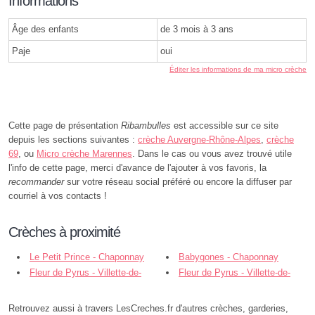
Informations
Âge des enfants
de 3 mois à 3 ans
Paje
oui
Éditer les informations de ma micro crèche
Cette page de présentation
Ribambulles
est accessible sur ce site
depuis les sections suivantes :
crèche Auvergne-Rhône-Alpes
,
crèche
69
, ou
Micro crèche Marennes
. Dans le cas ou vous avez trouvé utile
l'info de cette page, merci d'avance de l'ajouter à vos favoris, la
recommander
sur votre réseau social préféré ou encore la diffuser par
courriel à vos contacts !
Crèches à proximité
Le Petit Prince - Chaponnay
Babygones - Chaponnay
Fleur de Pyrus - Villette-de-
Fleur de Pyrus - Villette-de-
Vienne
Vienne
Retrouvez aussi à travers LesCreches.fr d'autres crèches, garderies,