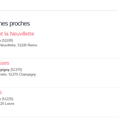
nes proches
 la Neuvillette
s
(51100)
Neuvillette, 51100 Reims
sses
pigny
(51370)
melin, 51370 Champigny
s
e
(51220)
20 Loivre