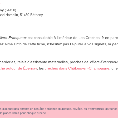
e
ny
(51450)
nand Hamelin, 51450 Bétheny
illers-Franqueux
est consultable à l'intérieur de Les Creches .fr en par
z aimé l'info de cette fiche, n'hésitez pas l'ajouter à vos signets, la
par
 garderies, relais d'assistante maternelles, proches de
Villers-Franqueu
che autour de Épernay
, les
crèches dans Châlons-en-Champagne
, un
s d'accueil des enfants en bas âge : crèches (publiques, privées, ou d'entreprise), garderies, r
de places libres pour chaque crèche.