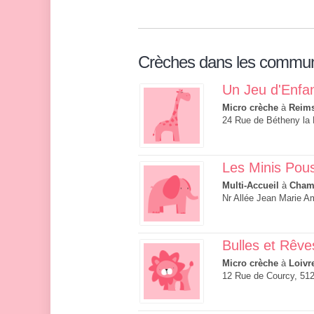
Crèches dans les commu
Un Jeu d'Enfant
Micro crèche
à
Reim
24 Rue de Bétheny la 
Les Minis Pou
Multi-Accueil
à
Cham
Nr Allée Jean Marie A
Bulles et Rêve
Micro crèche
à
Loivr
12 Rue de Courcy, 512