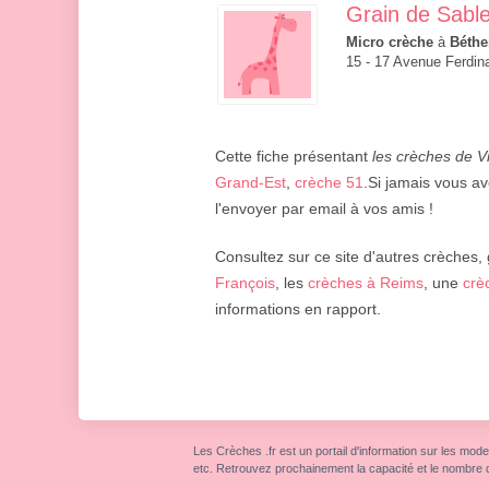
Grain de Sabl
Micro crèche
à
Béthe
15 - 17 Avenue Ferdi
Cette fiche présentant
les crèches de V
Grand-Est
,
crèche 51
.Si jamais vous ave
l'envoyer par email à vos amis !
Consultez sur ce site d'autres crèches,
François
, les
crèches à Reims
, une
crè
informations en rapport.
Les Crèches .fr est un portail d'information sur les mode
etc. Retrouvez prochainement la capacité et le nombre 