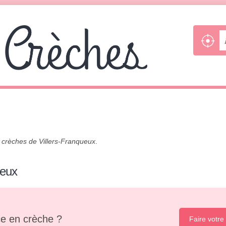
s
crèches de Villers-Franqueux
.
ueux
e en crèche ?
Faire votre