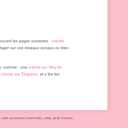
courant les pages suivantes :
crèche
tager
sur vos réseaux sociaux ou bien
x
, comme : une
crèche sur Vitry-le-
e
crèche sur Tinqueux
, et y lire les
elais assistantes maternelles, relais, jardin d'enfant,