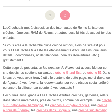
1
2
LesCreches.fr met à disposition des internautes de Reims la liste des
crèches rémoises, RAM de Reims, et autres possibilités de accueillier des
enfants.
Si vous êtes à la recherche d'une
crèche rémois
, alors ce site est pour
vous ! LesCreches.fr a listé les etablissements d'accueil ainsi que leurs
détails : coordonnées, n° de téléphone, horaires d'ouvertures,(etc.)
gratuitement !
Cette page de présentation
les crèches de Reims
est accessible sur ce
site depuis les sections suivantes :
crèche Grand-Est
, ou
crèche 51
.Dans
le cas ou vous avez trouvé utile le contenu de cette page, merci d'avance
de l'ajouter à vos favoris, la
recommander
sur votre réseau social préféré
ou encore la diffuser par courriel à vos contacts !
Découvrez aussi grâce à Les Creches d'autres crèches, garderies, relais
d'assistante maternelles, près de
Reims
, comme par exemple : une
crèche
sur Châlons-en-Champagne
, les
crèches à Vitry-le-François
, une
crèche
autour de Épernay
, les
crèches dans Tinqueux
, une
crèche sur Bétheny
,