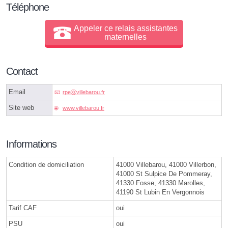
Téléphone
Appeler ce relais assistantes
maternelles
Contact
Email
rpeⓐvillebarou.fr
Site web
www.villebarou.fr
Informations
Condition de domiciliation
41000 Villebarou, 41000 Villerbon,
41000 St Sulpice De Pommeray,
41330 Fosse, 41330 Marolles,
41190 St Lubin En Vergonnois
Tarif CAF
oui
PSU
oui