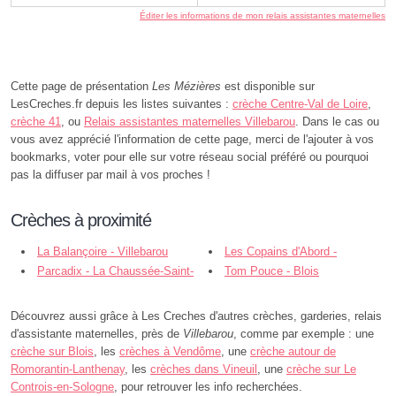
Éditer les informations de mon relais assistantes maternelles
Cette page de présentation
Les Mézières
est disponible sur
LesCreches.fr depuis les listes suivantes :
crèche Centre-Val de Loire
,
crèche 41
, ou
Relais assistantes maternelles Villebarou
. Dans le cas ou
vous avez apprécié l'information de cette page, merci de l'ajouter à vos
bookmarks, voter pour elle sur votre réseau social préféré ou pourquoi
pas la diffuser par mail à vos proches !
Crèches à proximité
La Balançoire - Villebarou
Les Copains d'Abord -
Parcadix - La Chaussée-Saint-
Villebarou
Tom Pouce - Blois
Victor
Découvrez aussi grâce à Les Creches d'autres crèches, garderies, relais
d'assistante maternelles, près de
Villebarou
, comme par exemple : une
crèche sur Blois
, les
crèches à Vendôme
, une
crèche autour de
Romorantin-Lanthenay
, les
crèches dans Vineuil
, une
crèche sur Le
Controis-en-Sologne
, pour retrouver les info recherchées.