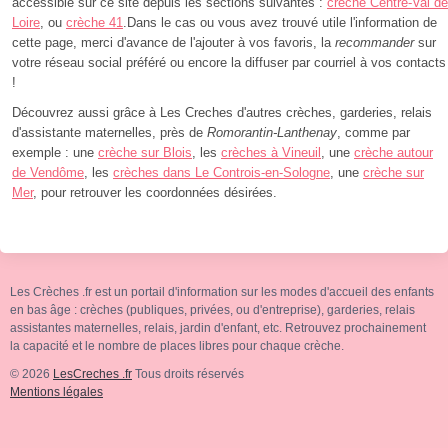
accessible sur ce site depuis les sections suivantes :
crèche Centre-Val de
Loire
, ou
crèche 41
.Dans le cas ou vous avez trouvé utile l'information de
cette page, merci d'avance de l'ajouter à vos favoris, la
recommander
sur
votre réseau social préféré ou encore la diffuser par courriel à vos contacts
!
Découvrez aussi grâce à Les Creches d'autres crèches, garderies, relais
d'assistante maternelles, près de
Romorantin-Lanthenay
, comme par
exemple : une
crèche sur Blois
, les
crèches à Vineuil
, une
crèche autour
de Vendôme
, les
crèches dans Le Controis-en-Sologne
, une
crèche sur
Mer
, pour retrouver les coordonnées désirées.
Les Crèches .fr est un portail d'information sur les modes d'accueil des enfants
en bas âge : crèches (publiques, privées, ou d'entreprise), garderies, relais
assistantes maternelles, relais, jardin d'enfant, etc. Retrouvez prochainement
la capacité et le nombre de places libres pour chaque crèche.
© 2026
LesCreches .fr
Tous droits réservés
Mentions légales