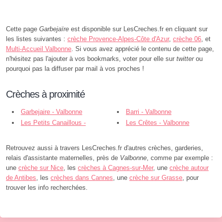
Cette page
Garbejaïre
est disponible sur LesCreches.fr en cliquant sur
les listes suivantes :
crèche Provence-Alpes-Côte d'Azur
,
crèche 06
, et
Multi-Accueil Valbonne
. Si vous avez apprécié le contenu de cette page,
n'hésitez pas l'ajouter à vos bookmarks, voter pour elle sur
twitter
ou
pourquoi pas la diffuser par mail à vos proches !
Crèches à proximité
Garbejaire - Valbonne
Barri - Valbonne
Les Petits Canaillous -
Les Crêtes - Valbonne
Valbonne
Retrouvez aussi à travers LesCreches.fr d'autres crèches, garderies,
relais d'assistante maternelles, près de
Valbonne
, comme par exemple :
une
crèche sur Nice
, les
crèches à Cagnes-sur-Mer
, une
crèche autour
de Antibes
, les
crèches dans Cannes
, une
crèche sur Grasse
, pour
trouver les info recherchées.