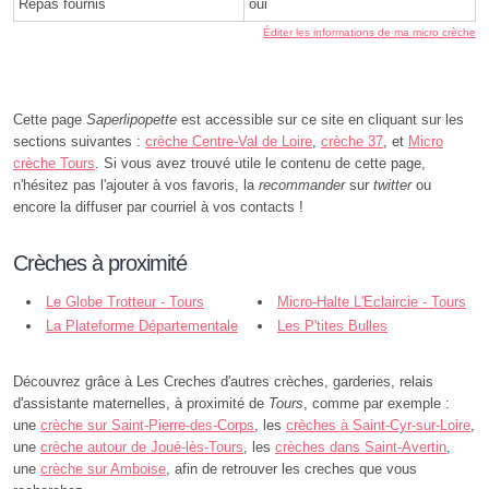
Repas fournis
oui
Éditer les informations de ma micro crèche
Cette page
Saperlipopette
est accessible sur ce site en cliquant sur les
sections suivantes :
crèche Centre-Val de Loire
,
crèche 37
, et
Micro
crèche Tours
. Si vous avez trouvé utile le contenu de cette page,
n'hésitez pas l'ajouter à vos favoris, la
recommander
sur
twitter
ou
encore la diffuser par courriel à vos contacts !
Crèches à proximité
Le Globe Trotteur - Tours
Micro-Halte L'Eclaircie - Tours
La Plateforme Départementale
Les P'tites Bulles
- Tours
Saperlipopette - Tours
Découvrez grâce à Les Creches d'autres crèches, garderies, relais
d'assistante maternelles, à proximité de
Tours
, comme par exemple :
une
crèche sur Saint-Pierre-des-Corps
, les
crèches à Saint-Cyr-sur-Loire
,
une
crèche autour de Joué-lès-Tours
, les
crèches dans Saint-Avertin
,
une
crèche sur Amboise
, afin de retrouver les creches que vous