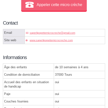
Appeler cette micro crèche
Contact
Email
saperlipopettemicrocrecheⓐgmail.com
Site web
www.saperlipopettemicrocreche.com
Informations
Âge des enfants
de 10 semaines à 4 ans
Condition de domiciliation
37000 Tours
Accueil des enfants en situation
oui
de handicap
Paje
oui
Couches fournies
oui