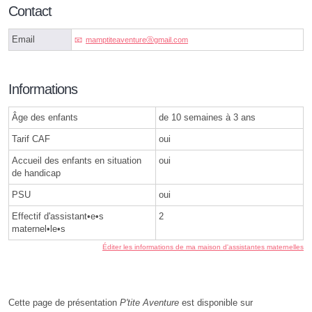
Contact
Email
mamptiteaventureⓐgmail.com
Informations
Âge des enfants
de 10 semaines à 3 ans
Tarif CAF
oui
Accueil des enfants en situation
oui
de handicap
PSU
oui
Effectif d'assistant•e•s
2
maternel•le•s
Éditer les informations de ma maison d'assistantes maternelles
Cette page de présentation
P'tite Aventure
est disponible sur