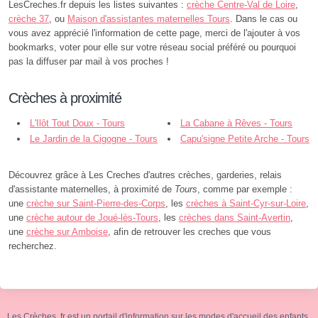
LesCreches.fr depuis les listes suivantes :
crèche Centre-Val de Loire
,
crèche 37
, ou
Maison d'assistantes maternelles Tours
. Dans le cas ou
vous avez apprécié l'information de cette page, merci de l'ajouter à vos
bookmarks, voter pour elle sur votre réseau social préféré ou pourquoi
pas la diffuser par mail à vos proches !
Crèches à proximité
L'Ilôt Tout Doux - Tours
La Cabane à Rêves - Tours
Le Jardin de la Cigogne - Tours
Capu'signe Petite Arche - Tours
Découvrez grâce à Les Creches d'autres crèches, garderies, relais
d'assistante maternelles, à proximité de
Tours
, comme par exemple :
une
crèche sur Saint-Pierre-des-Corps
, les
crèches à Saint-Cyr-sur-Loire
,
une
crèche autour de Joué-lès-Tours
, les
crèches dans Saint-Avertin
,
une
crèche sur Amboise
, afin de retrouver les creches que vous
recherchez.
Les Crèches .fr est un portail d'information sur les modes d'accueil des enfants