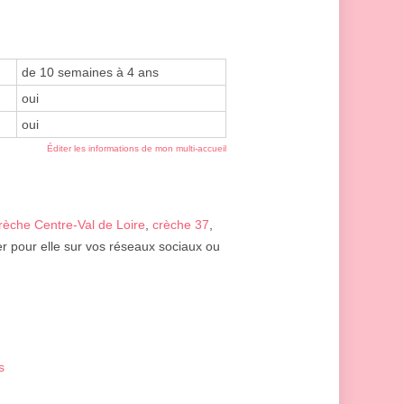
de 10 semaines à 4 ans
oui
oui
Éditer les informations de mon multi-accueil
rèche Centre-Val de Loire
,
crèche 37
,
er pour elle sur vos réseaux sociaux ou
s