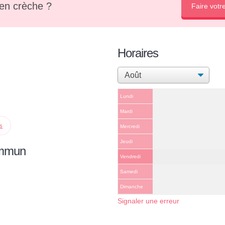
en crèche ?
Faire votr
Horaires
Lundi
Mardi
ps
Mercredi
Jeudi
ommun
Vendredi
Samedi
Dimanche
Signaler une erreur