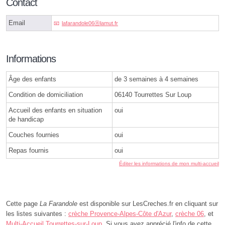
Contact
Email
lafarandole06ⓐlamut.fr
Informations
Âge des enfants
de 3 semaines à 4 semaines
Condition de domiciliation
06140 Tourrettes Sur Loup
Accueil des enfants en situation
oui
de handicap
Couches fournies
oui
Repas fournis
oui
Éditer les informations de mon multi-accueil
Cette page
La Farandole
est disponible sur LesCreches.fr en cliquant sur
les listes suivantes :
crèche Provence-Alpes-Côte d'Azur
,
crèche 06
, et
Multi-Accueil Tourrettes-sur-Loup
. Si vous avez apprécié l'info de cette