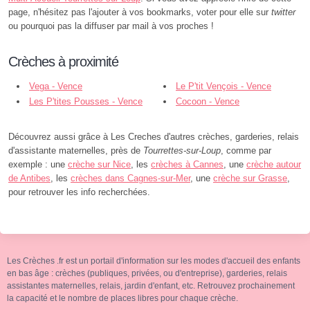
page, n'hésitez pas l'ajouter à vos bookmarks, voter pour elle sur
twitter
ou pourquoi pas la diffuser par mail à vos proches !
Crèches à proximité
Vega - Vence
Le P'tit Vençois - Vence
Les P'tites Pousses - Vence
Cocoon - Vence
Découvrez aussi grâce à Les Creches d'autres crèches, garderies, relais
d'assistante maternelles, près de
Tourrettes-sur-Loup
, comme par
exemple : une
crèche sur Nice
, les
crèches à Cannes
, une
crèche autour
de Antibes
, les
crèches dans Cagnes-sur-Mer
, une
crèche sur Grasse
,
pour retrouver les info recherchées.
Les Crèches .fr est un portail d'information sur les modes d'accueil des enfants
en bas âge : crèches (publiques, privées, ou d'entreprise), garderies, relais
assistantes maternelles, relais, jardin d'enfant, etc. Retrouvez prochainement
la capacité et le nombre de places libres pour chaque crèche.