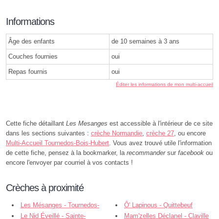
Informations
Âge des enfants
de 10 semaines à 3 ans
Couches fournies
oui
Repas fournis
oui
Éditer les informations de mon multi-accueil
Cette fiche détaillant
Les Mesanges
est accessible à l'intérieur de ce site
dans les sections suivantes :
crèche Normandie
,
crèche 27
, ou encore
Multi-Accueil Tournedos-Bois-Hubert
. Vous avez trouvé utile l'information
de cette fiche, pensez à la bookmarker, la
recommander
sur
facebook
ou
encore l'envoyer par courriel à vos contacts !
Crèches à proximité
Les Mésanges - Tournedos-
Ô' Lapinous - Quittebeuf
Bois-Hubert
Le Nid Éveillé - Sainte-
Mam'zelles Déclanel - Claville