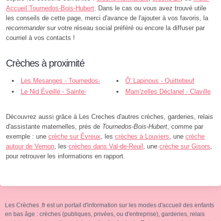
Accueil Tournedos-Bois-Hubert
. Dans le cas ou vous avez trouvé utile
les conseils de cette page, merci d'avance de l'ajouter à vos favoris, la
recommander
sur votre réseau social préféré ou encore la diffuser par
courriel à vos contacts !
Crèches à proximité
Les Mesanges - Tournedos-
Ô' Lapinous - Quittebeuf
Bois-Hubert
Le Nid Éveillé - Sainte-
Mam'zelles Déclanel - Claville
Colombe-la-Commanderie
Découvrez aussi grâce à Les Creches d'autres crèches, garderies, relais
d'assistante maternelles, près de
Tournedos-Bois-Hubert
, comme par
exemple : une
crèche sur Évreux
, les
crèches à Louviers
, une
crèche
autour de Vernon
, les
crèches dans Val-de-Reuil
, une
crèche sur Gisors
,
pour retrouver les informations en rapport.
Les Crèches .fr est un portail d'information sur les modes d'accueil des enfants
en bas âge : crèches (publiques, privées, ou d'entreprise), garderies, relais