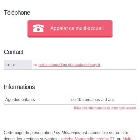
Téléphone
Appeler ce multi-accueil
Contact
Email
petite.enfanceⓐcc-plateauduneubourg.fr
Informations
Âge des enfants
de 10 semaines à 3 ans
Éditer les informations de mon multi-accueil
Cette page de présentation
Les Mésanges
est accessible sur ce site
depuis les sections suivantes :
crèche Normandie
,
crèche 27
, ou
Multi-