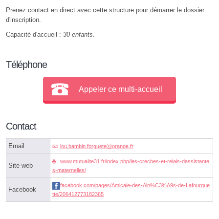
Prenez contact en direct avec cette structure pour démarrer le dossier
d'inscription.
Capacité d'accueil :
30 enfants
.
Téléphone
Appeler ce multi-accueil
Contact
Email
lou.bambin.forgueteⓐorange.fr
www.mutualite31.fr/index.php/les-creches-et-relais-dassistante
Site web
s-maternelles/
facebook.com/pages/Amicale-des-Ain%C3%A9s-de-Lafourgue
Facebook
tte/206412773182365