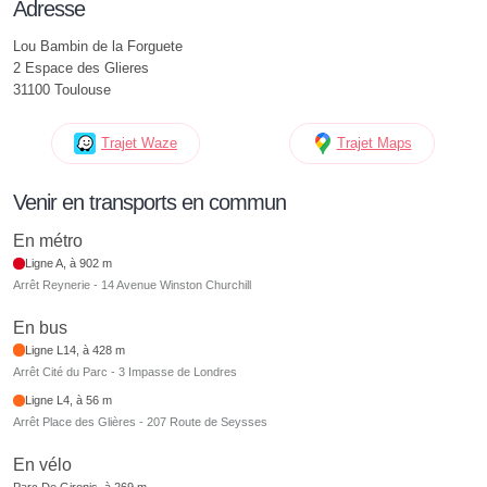
Adresse
Lou Bambin de la Forguete
2 Espace des Glieres
31100 Toulouse
Trajet Waze
Trajet Maps
Venir en transports en commun
En métro
Ligne A, à 902 m
Arrêt Reynerie - 14 Avenue Winston Churchill
En bus
Ligne L14, à 428 m
Arrêt Cité du Parc - 3 Impasse de Londres
Ligne L4, à 56 m
Arrêt Place des Glières - 207 Route de Seysses
En vélo
Parc De Gironis, à 269 m