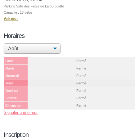
Parking Salle des Fêtes de Lafourguette
Capacité : 13 vélos
Voir tout
Horaires
Lundi
Fermé
Mardi
Fermé
Mercredi
Fermé
Jeudi
Fermé
Vendredi
Fermé
Samedi
Fermé
Dimanche
Fermé
Signaler une erreur
Inscription