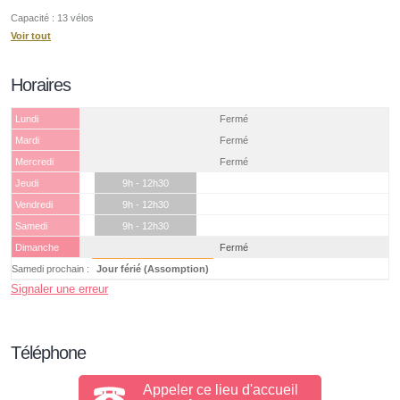
Capacité : 13 vélos
Voir tout
Horaires
Lundi
Fermé
Mardi
Fermé
Mercredi
Fermé
Jeudi
9h - 12h30
Vendredi
9h - 12h30
Samedi
9h - 12h30
Dimanche
Fermé
Samedi prochain :
Jour férié (Assomption)
Signaler une erreur
Téléphone
Appeler ce lieu d'accueil