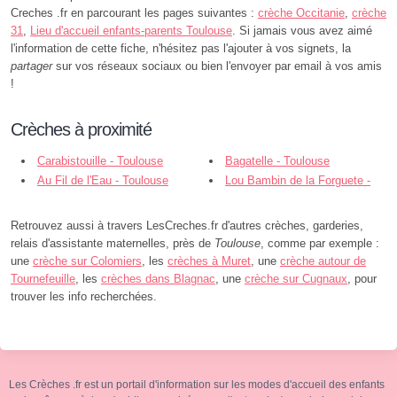
Creches .fr en parcourant les pages suivantes :
crèche Occitanie
,
crèche
31
,
Lieu d'accueil enfants-parents Toulouse
. Si jamais vous avez aimé
l'information de cette fiche, n'hésitez pas l'ajouter à vos signets, la
partager
sur vos réseaux sociaux ou bien l'envoyer par email à vos amis
!
Crèches à proximité
Carabistouille - Toulouse
Bagatelle - Toulouse
Au Fil de l'Eau - Toulouse
Lou Bambin de la Forguete -
Toulouse
Retrouvez aussi à travers LesCreches.fr d'autres crèches, garderies,
relais d'assistante maternelles, près de
Toulouse
, comme par exemple :
une
crèche sur Colomiers
, les
crèches à Muret
, une
crèche autour de
Tournefeuille
, les
crèches dans Blagnac
, une
crèche sur Cugnaux
, pour
trouver les info recherchées.
Les Crèches .fr est un portail d'information sur les modes d'accueil des enfants