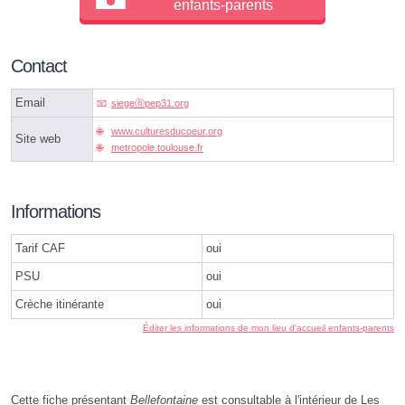
enfants-parents
Contact
Email
siegeⓐpep31.org
www.culturesducoeur.org
Site web
metropole.toulouse.fr
Informations
Tarif CAF
oui
PSU
oui
Crèche itinérante
oui
Éditer les informations de mon lieu d'accueil enfants-parents
Cette fiche présentant
Bellefontaine
est consultable à l'intérieur de Les