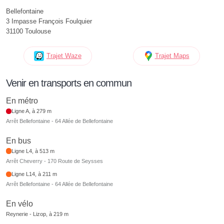
Bellefontaine
3 Impasse François Foulquier
31100 Toulouse
Trajet Waze
Trajet Maps
Venir en transports en commun
En métro
Ligne A, à 279 m
Arrêt Bellefontaine - 64 Allée de Bellefontaine
En bus
Ligne L4, à 513 m
Arrêt Cheverry - 170 Route de Seysses
Ligne L14, à 211 m
Arrêt Bellefontaine - 64 Allée de Bellefontaine
En vélo
Reynerie - Lizop, à 219 m