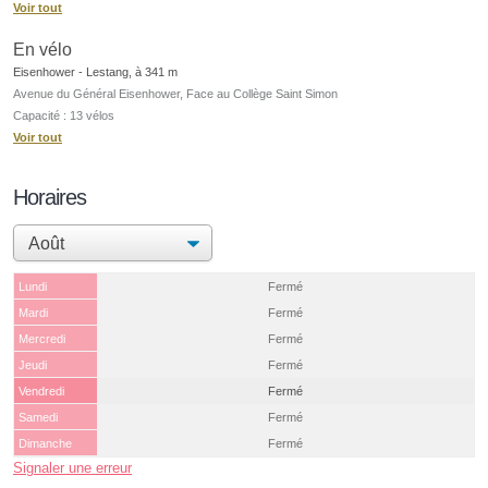
Voir tout
En vélo
Eisenhower - Lestang, à 341 m
Avenue du Général Eisenhower, Face au Collège Saint Simon
Capacité : 13 vélos
Voir tout
Horaires
Lundi
Fermé
Mardi
Fermé
Mercredi
Fermé
Jeudi
Fermé
Vendredi
Fermé
Samedi
Fermé
Dimanche
Fermé
Signaler une erreur