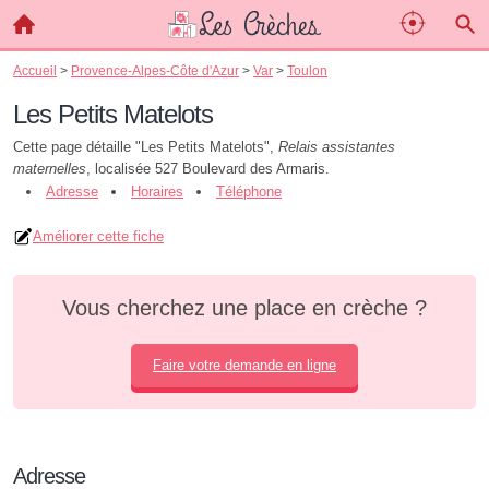
Accueil
>
Provence-Alpes-Côte d'Azur
>
Var
>
Toulon
Les Petits Matelots
Cette page détaille "Les Petits Matelots",
Relais assistantes
maternelles
, localisée 527 Boulevard des Armaris.
Adresse
Horaires
Téléphone
Améliorer cette fiche
Vous cherchez une place en crèche ?
Faire votre demande en ligne
Adresse