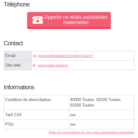
Téléphone
Appeler ce relais assistantes
maternelles
Contact
Email
rpeespetitsmatelotsⓐmairie-toulon.fr
Site web
www.mairie-toulon.fr
Informations
Condition de domiciliation
83000 Toulon, 83100 Toulon,
83200 Toulon
Tarif CAF
oui
PSU
oui
Éditer les informations de mon relais assistantes maternelles