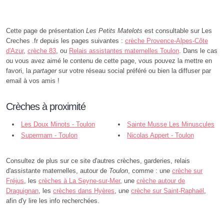
Cette page de présentation
Les Petits Matelots
est consultable sur Les
Creches .fr depuis les pages suivantes :
crèche Provence-Alpes-Côte
d'Azur
,
crèche 83
, ou
Relais assistantes maternelles Toulon
. Dans le cas
ou vous avez aimé le contenu de cette page, vous pouvez la mettre en
favori, la
partager
sur votre réseau social préféré ou bien la diffuser par
email à vos amis !
Crèches à proximité
Les Doux Minots - Toulon
Sainte Musse Les Minuscules
Supermam - Toulon
- Toulon
Nicolas Appert - Toulon
Consultez de plus sur ce site d'autres crèches, garderies, relais
d'assistante maternelles, autour de
Toulon
, comme : une
crèche sur
Fréjus
, les
crèches à La Seyne-sur-Mer
, une
crèche autour de
Draguignan
, les
crèches dans Hyères
, une
crèche sur Saint-Raphaël
,
afin d'y lire les info recherchées.