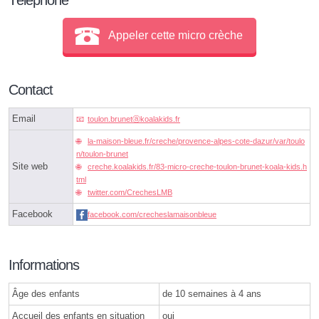
Appeler cette micro crèche
Contact
Email
toulon.brunetⓐkoalakids.fr
la-maison-bleue.fr/creche/provence-alpes-cote-dazur/var/toulo
n/toulon-brunet
Site web
creche.koalakids.fr/83-micro-creche-toulon-brunet-koala-kids.h
tml
twitter.com/CrechesLMB
Facebook
facebook.com/crecheslamaisonbleue
Informations
Âge des enfants
de 10 semaines à 4 ans
Accueil des enfants en situation
oui