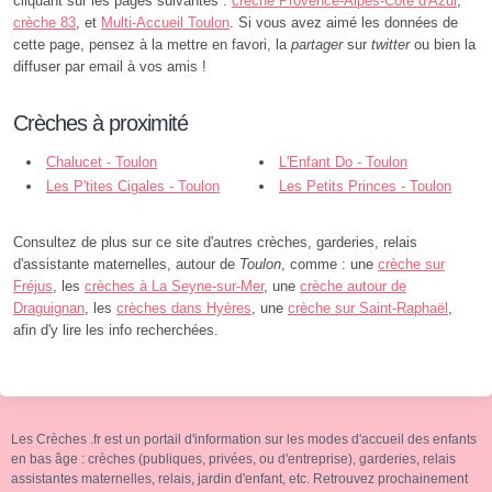
cliquant sur les pages suivantes :
crèche Provence-Alpes-Côte d'Azur
,
crèche 83
, et
Multi-Accueil Toulon
. Si vous avez aimé les données de
cette page, pensez à la mettre en favori, la
partager
sur
twitter
ou bien la
diffuser par email à vos amis !
Crèches à proximité
Chalucet - Toulon
L'Enfant Do - Toulon
Les P'tites Cigales - Toulon
Les Petits Princes - Toulon
Consultez de plus sur ce site d'autres crèches, garderies, relais
d'assistante maternelles, autour de
Toulon
, comme : une
crèche sur
Fréjus
, les
crèches à La Seyne-sur-Mer
, une
crèche autour de
Draguignan
, les
crèches dans Hyères
, une
crèche sur Saint-Raphaël
,
afin d'y lire les info recherchées.
Les Crèches .fr est un portail d'information sur les modes d'accueil des enfants
en bas âge : crèches (publiques, privées, ou d'entreprise), garderies, relais
assistantes maternelles, relais, jardin d'enfant, etc. Retrouvez prochainement