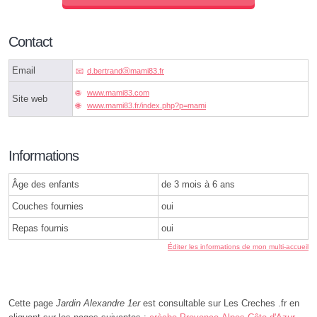
Contact
Email
d.bertrandⓐmami83.fr
www.mami83.com
Site web
www.mami83.fr/index.php?p=mami
Informations
Âge des enfants
de 3 mois à 6 ans
Couches fournies
oui
Repas fournis
oui
Éditer les informations de mon multi-accueil
Cette page
Jardin Alexandre 1er
est consultable sur Les Creches .fr en