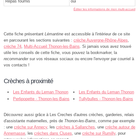
Repas fournis
oui
Éditer les informations de mon multi-accueil
Cette fiche présentant
Lémantine
est accessible à l'intérieur de ce site
en parcourant les sections suivantes :
crèche Auvergne-Rhône-Alpes
,
crèche 74
,
Multi-Accueil Thonon-les-Bains
. Si jamais vous avez trouvé
utile les conseils de cette fiche, vous pouvez la bookmarker, la
recommander
sur vos réseaux sociaux ou encore l'envoyer par courriel à
vos contacts !
Crèches à proximité
Les Enfants du Leman Thonon
Les Enfants du Leman Thonon
2 - Thonon-les-Bains
Perlipopette - Thonon-les-Bains
1 - Thonon-les-Bains
Tullybulles - Thonon-les-Bains
Découvrez aussi grâce à Les Creches d'autres crèches, garderies, relais
d'assistante maternelles, près de
Thonon-les-Bains
, comme par exemple
: une
crèche sur Annecy
, les
crèches à Sallanches
, une
crèche autour de
Annemasse
, les
crèches dans Cluses
, une
crèche sur Rumilly
, pour