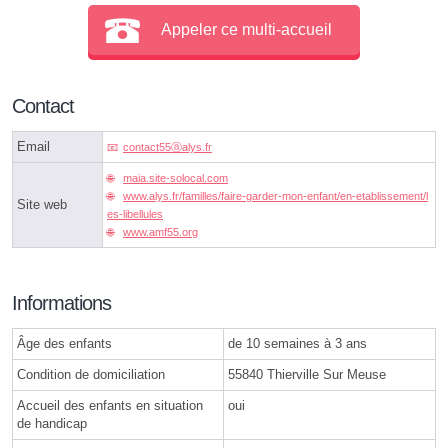
Appeler ce multi-accueil
Contact
Email
contact55ⓐalys.fr
maia.site-solocal.com
www.alys.fr/familles/faire-garder-mon-enfant/en-etablissement/l
Site web
es-libellules
www.amf55.org
Informations
Âge des enfants
de 10 semaines à 3 ans
Condition de domiciliation
55840 Thierville Sur Meuse
Accueil des enfants en situation
oui
de handicap