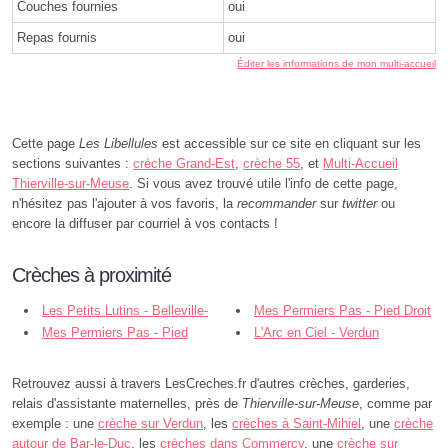
Couches fournies
oui
Repas fournis
oui
Éditer les informations de mon multi-accueil
Cette page
Les Libellules
est accessible sur ce site en cliquant sur les
sections suivantes :
crèche Grand-Est
,
crèche 55
, et
Multi-Accueil
Thierville-sur-Meuse
. Si vous avez trouvé utile l'info de cette page,
n'hésitez pas l'ajouter à vos favoris, la
recommander
sur
twitter
ou
encore la diffuser par courriel à vos contacts !
Crèches à proximité
Les Petits Lutins - Belleville-
Mes Permiers Pas - Pied Droit
sur-Meuse
Mes Permiers Pas - Pied
- Verdun
L'Arc en Ciel - Verdun
Gauche - Verdun
Retrouvez aussi à travers LesCreches.fr d'autres crèches, garderies,
relais d'assistante maternelles, près de
Thierville-sur-Meuse
, comme par
exemple : une
crèche sur Verdun
, les
crèches à Saint-Mihiel
, une
crèche
autour de Bar-le-Duc
, les
crèches dans Commercy
, une
crèche sur