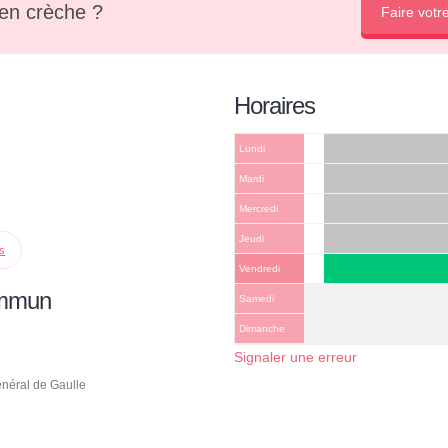
en crèche ?
Faire votr
Horaires
Lundi
Mardi
Mercredi
Jeudi
ps
Vendredi
ommun
Samedi
Dimanche
Signaler une erreur
énéral de Gaulle