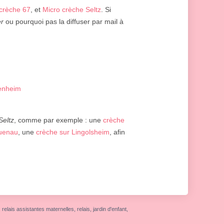
crèche 67
, et
Micro crèche Seltz
. Si
er
ou pourquoi pas la diffuser par mail à
tenheim
Seltz
, comme par exemple : une
crèche
uenau
, une
crèche sur Lingolsheim
, afin
elais assistantes maternelles, relais, jardin d'enfant,