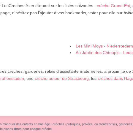
 LesCreches.fr en cliquant sur les listes suivantes :
crèche Grand-Est
,
page, n'hésitez pas l'ajouter à vos bookmarks, voter pour elle sur
twitt
Les Mini Moys - Niederrœdern
Au Jardin des Chtoup's - Leu
res crèches, garderies, relais d'assistante maternelles, à proximité de
Graffenstaden
, une
crèche autour de Strasbourg
, les
crèches dans Hag
s d'accueil des enfants en bas âge : crèches (publiques, privées, ou d'entreprise), garderies, r
de places libres pour chaque crèche.