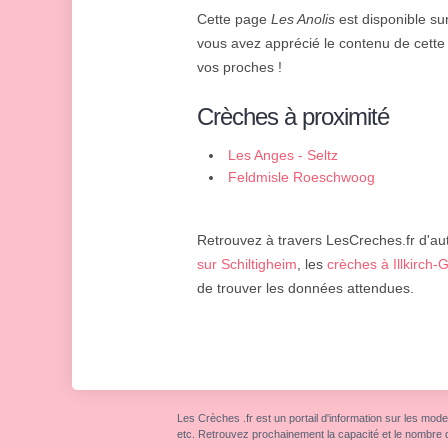
Cette page
Les Anolis
est disponible sur
vous avez apprécié le contenu de cette 
vos proches !
Crèches à proximité
Les Anges - Seltz
Feldmisle Roeschwoog
Retrouvez à travers LesCreches.fr d'aut
sur Schiltigheim
, les
crèches à Illkirch-
de trouver les données attendues.
Les Crèches .fr est un portail d'information sur les mode
etc. Retrouvez prochainement la capacité et le nombre 