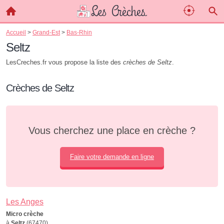
Accueil
>
Grand-Est
>
Bas-Rhin
Seltz
LesCreches.fr vous propose la liste des
crèches de Seltz
.
Crèches de Seltz
Vous cherchez une place en crèche ?
Faire votre demande en ligne
Les Anges
Micro crèche
à
Seltz
(67470)