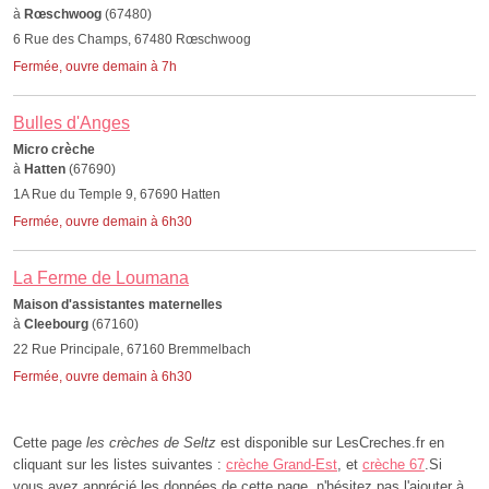
à
Rœschwoog
(67480)
6 Rue des Champs, 67480 Rœschwoog
Fermée, ouvre demain à 7h
Bulles d'Anges
Micro crèche
à
Hatten
(67690)
1A Rue du Temple 9, 67690 Hatten
Fermée, ouvre demain à 6h30
La Ferme de Loumana
Maison d'assistantes maternelles
à
Cleebourg
(67160)
22 Rue Principale, 67160 Bremmelbach
Fermée, ouvre demain à 6h30
Cette page
les crèches de Seltz
est disponible sur LesCreches.fr en
cliquant sur les listes suivantes :
crèche Grand-Est
, et
crèche 67
.Si
vous avez apprécié les données de cette page, n'hésitez pas l'ajouter à