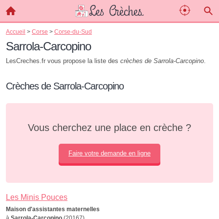
Accueil
>
Corse
>
Corse-du-Sud
Sarrola-Carcopino
LesCreches.fr vous propose la liste des
crèches de Sarrola-Carcopino
.
Crèches de Sarrola-Carcopino
Vous cherchez une place en crèche ?
Faire votre demande en ligne
Les Minis Pouces
Maison d'assistantes maternelles
à
Sarrola-Carcopino
(20167)