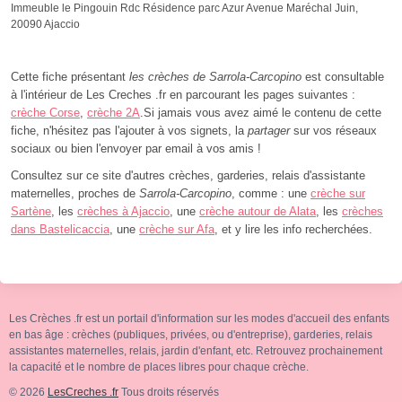
Immeuble le Pingouin Rdc Résidence parc Azur Avenue Maréchal Juin,
20090 Ajaccio
Cette fiche présentant
les crèches de Sarrola-Carcopino
est consultable
à l'intérieur de Les Creches .fr en parcourant les pages suivantes :
crèche Corse
,
crèche 2A
.Si jamais vous avez aimé le contenu de cette
fiche, n'hésitez pas l'ajouter à vos signets, la
partager
sur vos réseaux
sociaux ou bien l'envoyer par email à vos amis !
Consultez sur ce site d'autres crèches, garderies, relais d'assistante
maternelles, proches de
Sarrola-Carcopino
, comme : une
crèche sur
Sartène
, les
crèches à Ajaccio
, une
crèche autour de Alata
, les
crèches
dans Bastelicaccia
, une
crèche sur Afa
, et y lire les info recherchées.
Les Crèches .fr est un portail d'information sur les modes d'accueil des enfants
en bas âge : crèches (publiques, privées, ou d'entreprise), garderies, relais
assistantes maternelles, relais, jardin d'enfant, etc. Retrouvez prochainement
la capacité et le nombre de places libres pour chaque crèche.
© 2026
LesCreches .fr
Tous droits réservés