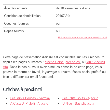
Âge des enfants
de 10 semaines à 4 ans
Condition de domiciliation
20167 Afa
Couches fournies
oui
Repas fournis
oui
Éditer les informations de mon multi-accueil
Cette page de présentation
Kalliste
est consultable sur Les Creches .fr
depuis les pages suivantes :
crèche Corse
,
crèche 2A
, ou
Multi-Accueil
Afa
. Dans le cas ou vous avez aimé les conseils de cette page, vous
pouvez la mettre en favori, la
partager
sur votre réseau social préféré ou
bien la diffuser par email à vos amis !
Crèches à proximité
Les Minis Pouces - Sarrola-
Les P'tits Bouts - Ajaccio
Carcopino
A Casa Di Piulelli - Ajaccio
U Nidu - Bastelicaccia