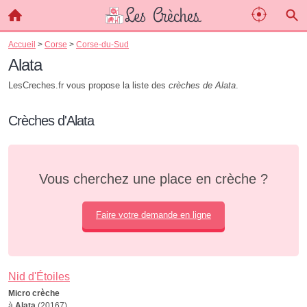
Accueil
>
Corse
>
Corse-du-Sud
Alata
LesCreches.fr vous propose la liste des
crèches de Alata
.
Crèches d'Alata
Vous cherchez une place en crèche ?
Faire votre demande en ligne
Nid d'Étoiles
Micro crèche
à
Alata
(20167)