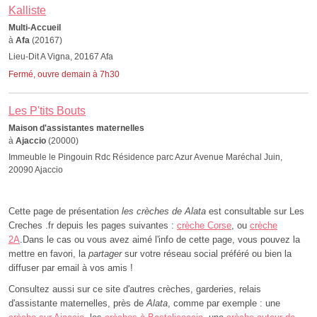
Kalliste
Multi-Accueil
à
Afa
(20167)
Lieu-Dit A Vigna, 20167 Afa
Fermé, ouvre demain à 7h30
Les P'tits Bouts
Maison d'assistantes maternelles
à
Ajaccio
(20000)
Immeuble le Pingouin Rdc Résidence parc Azur Avenue Maréchal Juin,
20090 Ajaccio
Cette page de présentation
les crèches de Alata
est consultable sur Les
Creches .fr depuis les pages suivantes :
crèche Corse
, ou
crèche
2A
.Dans le cas ou vous avez aimé l'info de cette page, vous pouvez la
mettre en favori, la
partager
sur votre réseau social préféré ou bien la
diffuser par email à vos amis !
Consultez aussi sur ce site d'autres crèches, garderies, relais
d'assistante maternelles, près de
Alata
, comme par exemple : une