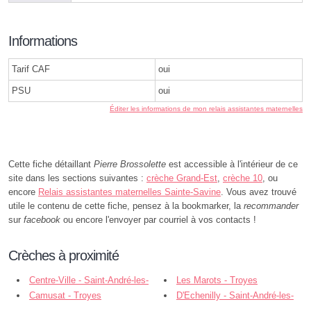
Informations
Tarif CAF
oui
PSU
oui
Éditer les informations de mon relais assistantes maternelles
Cette fiche détaillant
Pierre Brossolette
est accessible à l'intérieur de ce
site dans les sections suivantes :
crèche Grand-Est
,
crèche 10
, ou
encore
Relais assistantes maternelles Sainte-Savine
. Vous avez trouvé
utile le contenu de cette fiche, pensez à la bookmarker, la
recommander
sur
facebook
ou encore l'envoyer par courriel à vos contacts !
Crèches à proximité
Centre-Ville - Saint-André-les-
Les Marots - Troyes
Vergers
Camusat - Troyes
D'Echenilly - Saint-André-les-
Vergers