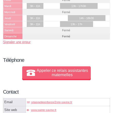
Lundi
Fermé
Mardi
9h - 11h
13h - 17h30
Mercredi
Fermé
Jeudi
9h - 11h
14h - 18h30
Vendredi
9h - 11h
13h - 17h
Samedi
Fermé
Dimanche
Fermé
Signaler une erreur
Téléphone
Appeler ce relais assistantes
maternelles
Contact
Email
relaispetiteenfanceⓐste-savine.fr
Site web
www.sainte-savine.fr