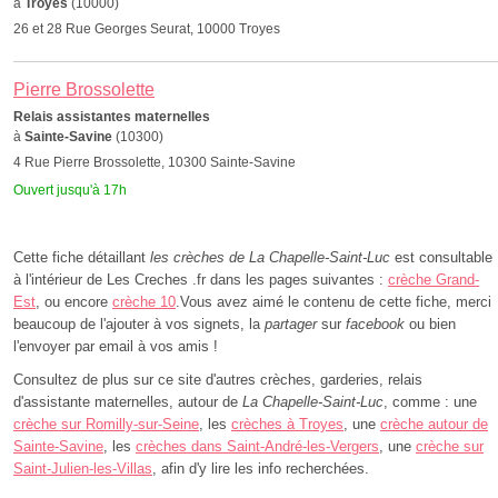
à
Troyes
(10000)
26 et 28 Rue Georges Seurat, 10000 Troyes
Pierre Brossolette
Relais assistantes maternelles
à
Sainte-Savine
(10300)
4 Rue Pierre Brossolette, 10300 Sainte-Savine
Ouvert jusqu'à 17h
Cette fiche détaillant
les crèches de La Chapelle-Saint-Luc
est consultable
à l'intérieur de Les Creches .fr dans les pages suivantes :
crèche Grand-
Est
, ou encore
crèche 10
.Vous avez aimé le contenu de cette fiche, merci
beaucoup de l'ajouter à vos signets, la
partager
sur
facebook
ou bien
l'envoyer par email à vos amis !
Consultez de plus sur ce site d'autres crèches, garderies, relais
d'assistante maternelles, autour de
La Chapelle-Saint-Luc
, comme : une
crèche sur Romilly-sur-Seine
, les
crèches à Troyes
, une
crèche autour de
Sainte-Savine
, les
crèches dans Saint-André-les-Vergers
, une
crèche sur
Saint-Julien-les-Villas
, afin d'y lire les info recherchées.