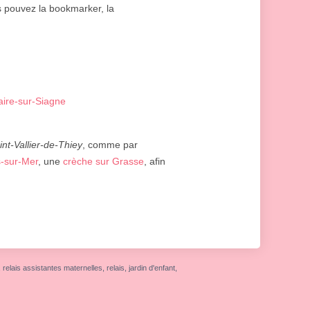
us pouvez la bookmarker, la
aire-sur-Siagne
int-Vallier-de-Thiey
, comme par
-sur-Mer
, une
crèche sur Grasse
, afin
elais assistantes maternelles, relais, jardin d'enfant,