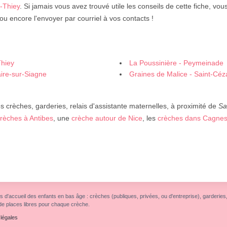
e-Thiey
. Si jamais vous avez trouvé utile les conseils de cette fiche, vo
u encore l'envoyer par courriel à vos contacts !
Thiey
La Poussinière - Peymeinade
aire-sur-Siagne
Graines de Malice - Saint-Céz
crèches, garderies, relais d'assistante maternelles, à proximité de
Sa
rèches à Antibes
, une
crèche autour de Nice
, les
crèches dans Cagnes
s d'accueil des enfants en bas âge : crèches (publiques, privées, ou d'entreprise), garderies, r
de places libres pour chaque crèche.
légales