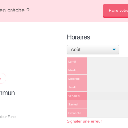
en crèche ?
Faire votr
Horaires
Lundi
Mardi
ps
Mercredi
Jeudi
ommun
Vendredi
Samedi
Dimanche
teur Funel
Signaler une erreur