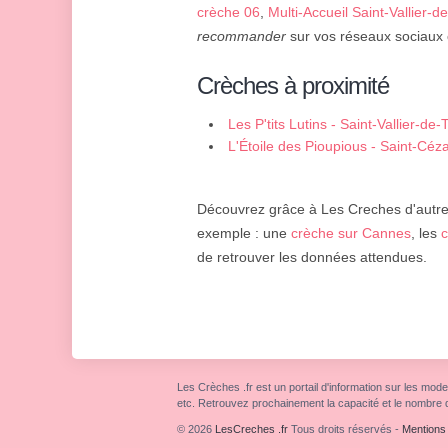
crèche 06
,
Multi-Accueil Saint-Vallier-d
recommander
sur vos réseaux sociaux o
Crèches à proximité
Les P'tits Lutins - Saint-Vallier-de-
L'Étoile des Pioupious - Saint-Céz
Découvrez grâce à Les Creches d'autres 
exemple : une
crèche sur Cannes
, les
c
de retrouver les données attendues.
Les Crèches .fr est un portail d'information sur les mode
etc. Retrouvez prochainement la capacité et le nombre 
© 2026
LesCreches .fr
Tous droits réservés
-
Mentions 