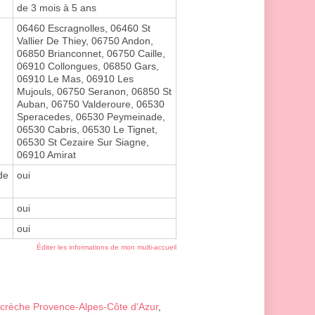
de 3 mois à 5 ans
06460 Escragnolles, 06460 St
Vallier De Thiey, 06750 Andon,
06850 Brianconnet, 06750 Caille,
06910 Collongues, 06850 Gars,
06910 Le Mas, 06910 Les
Mujouls, 06750 Seranon, 06850 St
Auban, 06750 Valderoure, 06530
Speracedes, 06530 Peymeinade,
06530 Cabris, 06530 Le Tignet,
06530 St Cezaire Sur Siagne,
06910 Amirat
de
oui
oui
oui
Éditer les informations de mon multi-accueil
crèche Provence-Alpes-Côte d'Azur
,