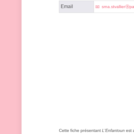
Email
sma.stvallierⓐpa
Cette fiche présentant
L'Enfantoun
est a