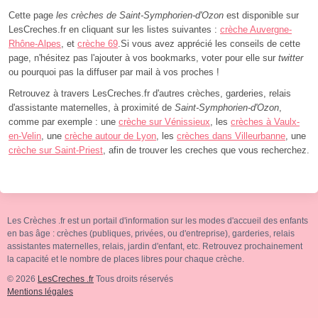
Cette page
les crèches de Saint-Symphorien-d'Ozon
est disponible sur
LesCreches.fr en cliquant sur les listes suivantes :
crèche Auvergne-
Rhône-Alpes
, et
crèche 69
.Si vous avez apprécié les conseils de cette
page, n'hésitez pas l'ajouter à vos bookmarks, voter pour elle sur
twitter
ou pourquoi pas la diffuser par mail à vos proches !
Retrouvez à travers LesCreches.fr d'autres crèches, garderies, relais
d'assistante maternelles, à proximité de
Saint-Symphorien-d'Ozon
,
comme par exemple : une
crèche sur Vénissieux
, les
crèches à Vaulx-
en-Velin
, une
crèche autour de Lyon
, les
crèches dans Villeurbanne
, une
crèche sur Saint-Priest
, afin de trouver les creches que vous recherchez.
Les Crèches .fr est un portail d'information sur les modes d'accueil des enfants
en bas âge : crèches (publiques, privées, ou d'entreprise), garderies, relais
assistantes maternelles, relais, jardin d'enfant, etc. Retrouvez prochainement
la capacité et le nombre de places libres pour chaque crèche.
© 2026
LesCreches .fr
Tous droits réservés
Mentions légales