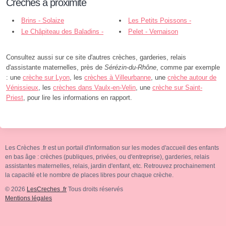
Crèches à proximité
Brins - Solaize
Les Petits Poissons -
Le Châpiteau des Baladins -
Communay
Pelet - Vernaison
Communay
Consultez aussi sur ce site d'autres crèches, garderies, relais
d'assistante maternelles, près de
Sérézin-du-Rhône
, comme par exemple
: une
crèche sur Lyon
, les
crèches à Villeurbanne
, une
crèche autour de
Vénissieux
, les
crèches dans Vaulx-en-Velin
, une
crèche sur Saint-
Priest
, pour lire les informations en rapport.
Les Crèches .fr est un portail d'information sur les modes d'accueil des enfants
en bas âge : crèches (publiques, privées, ou d'entreprise), garderies, relais
assistantes maternelles, relais, jardin d'enfant, etc. Retrouvez prochainement
la capacité et le nombre de places libres pour chaque crèche.
© 2026
LesCreches .fr
Tous droits réservés
Mentions légales